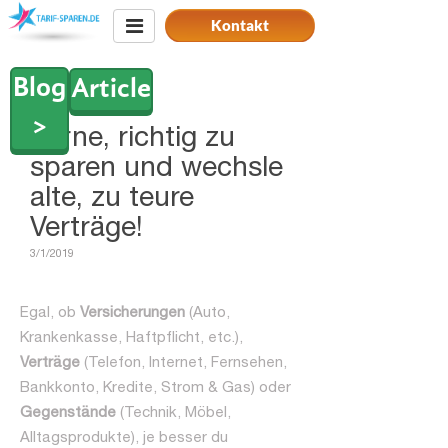
Kontakt
Blog
Article
>
Lerne, richtig zu
sparen und wechsle
alte, zu teure
Verträge!
3/1/2019
Egal, ob
Versicherungen
(Auto,
Krankenkasse, Haftpflicht, etc.),
Verträge
(Telefon, Internet, Fernsehen,
Bankkonto, Kredite, Strom & Gas) oder
Gegenstände
(Technik, Möbel,
Alltagsprodukte), je besser du