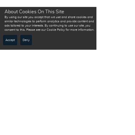
About Cookies On This Site
By using our site you accept that we use and share cookies and
similar technologies to perform analytics and provide content and
ads tailored to your interests. By continuing to use our site, you
consent to this. Please see our Cookie Policy for more information.
Accept
Deny
Sign up
to
receive
first-hand