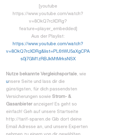
[youtube
https://www.youtube.com/watch?
v=8OkQ7rcXDRg?
feature=player_embedded]
Aus der Playlist:
https://www.youtube.com/watch?
v=8OkQ7rcXDRg&list=PL6tWU5aXgCPA
s0j7GM1zRBJkMtMrksNSX
Nutze bekannte Vergleichsportale
, wie
u
nsere Seite und lass dir die
günstigsten, für dich passendsten
Versicherungen sowie
Strom- &
Gasanbieter
anzeigen! Es geht so
einfach! Geh auf unsere Startseite
http://tarif-sparen.de Gib dort deine
Email Adresse an, und unsere Experten
nehmen zu einem von dir gewählten